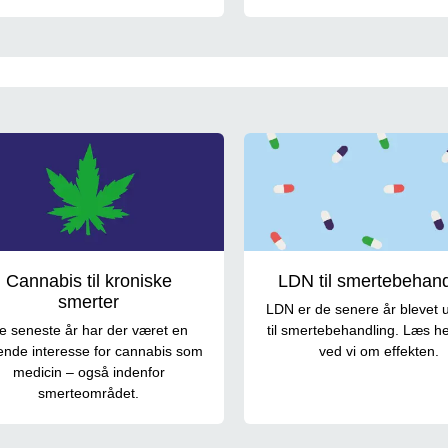
en medicin
Cannabis til kroniske
LDN til smertebehand
smerter
LDN er de senere år blevet 
e seneste år har der været en
til smertebehandling. Læs h
gende interesse for cannabis som
ved vi om effekten.
medicin – også indenfor
smerteområdet.