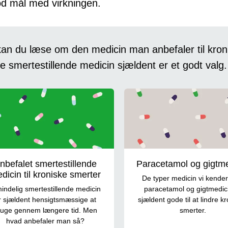
od mål med virkningen.
kan du læse om den medicin man anbefaler til kron
e smertestillende medicin sjældent er et godt valg.
nbefalet smertestillende
Paracetamol og gigtme
dicin til kroniske smerter
De typer medicin vi kende
indelig smertestillende medicin
paracetamol og gigtmedic
r sjældent hensigtsmæssige at
sjældent gode til at lindre k
ruge gennem længere tid. Men
smerter.
hvad anbefaler man så?