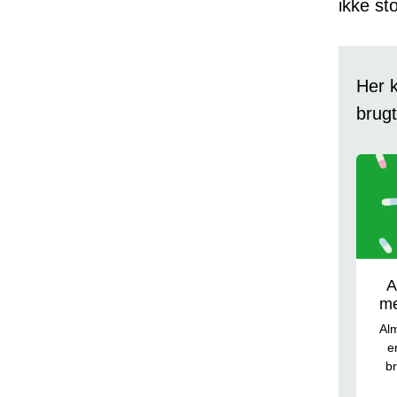
ikke st
Her 
brugt
A
me
Alm
e
b