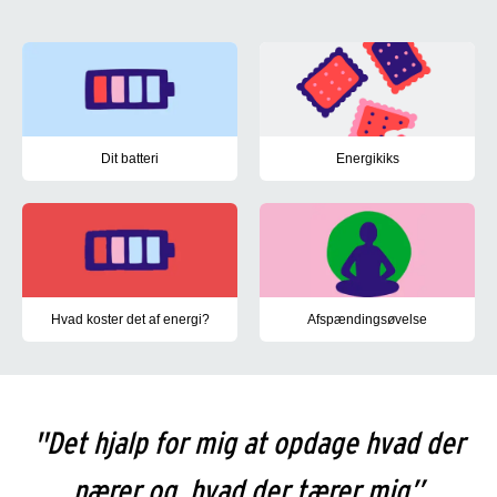
Prioriter din energi
Dit batteri
Energikiks
Du kan tænke på dit energiniveau lidt som batteriet på din telefon
Få blik for hvordan du vælger a
Hvad koster det af energi?
Afspændingsøvelse
Få overblik over hvilke aktiviteter der giver energi og hvilke der t
Få ny energi med en afslappe
"Det hjalp for mig at opdage hvad der
nærer og hvad der tærer mig”