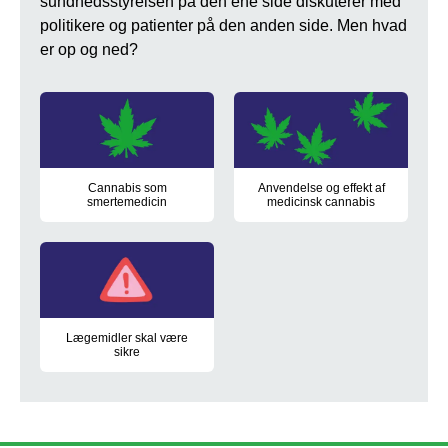
sundhedsstyrelsen på den ene side diskuterer med
politikere og patienter på den anden side. Men hvad
er op og ned?
Cannabis som
Anvendelse og effekt af
smertemedicin
medicinsk cannabis
Cannabis har været brugt som smertestillende medicin i mange 
Erfaringer med brugen af medici
Lægemidler skal være
sikre
Læger kan være tilbageholdende med at udskrive ny medicin, fo