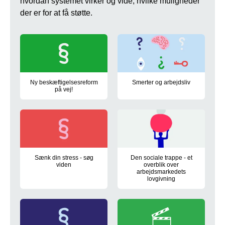
hvordan systemet virker og vide, hvilke muligheder
der er for at få støtte.
Ny beskæftigelsesreform
Smerter og arbejdsliv
på vej!
Tilpasning til et nyt arbejdsliv
Regeringen har i april 2025 indgået en politisk aftale om en 
Sænk din stress - søg
Den sociale trappe - et
viden
overblik over
arbejdsmarkedets
Læs om hvor du kan søge rådgivning og viden, hvis dit arbejdsli
lovgivning
Den sociale trappe er et værktøj