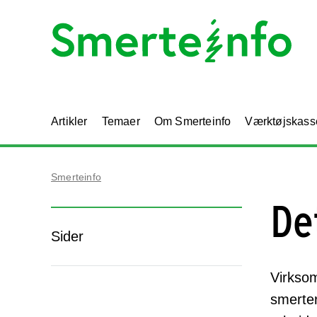
Artikler
Temaer
Om Smerteinfo
Værktøjskass
Smerteinfo
De
Sider
Virksom
smerter