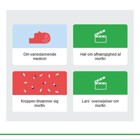
Det er en forståelig bekymring, og
Om vanedannende
Hør om afhængighed af
medicin
morfin
Morfinstoffer, beroligende medicin og sovemedicin er vaneda
I videoen kan du høre fagfolk f
Kroppen tilvænner sig
Lars´ overvejelser om
morfin
morfin
Effekten af morfin aftager fordi kroppen vænner sig til morfinen
I videoen hernedenfor kan du hø