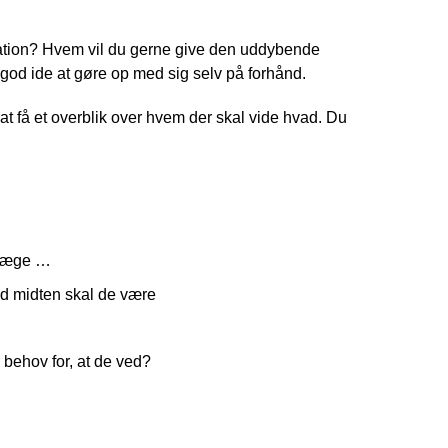
ation? Hvem vil du gerne give den uddybende
 god ide at gøre op med sig selv på forhånd.
t få et overblik over hvem der skal vide hvad. Du
, læge …
mod midten skal de være
r behov for, at de ved?