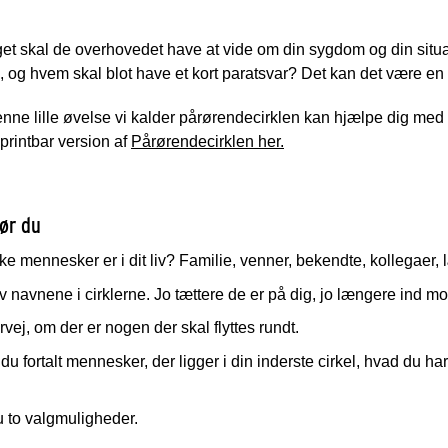
et skal de overhovedet have at vide om din sygdom og din situ
g, og hvem skal blot have et kort paratsvar? Det kan det være en
ne lille øvelse vi kalder pårørendecirklen kan hjælpe dig med a
 printbar version af
Pårørendecirklen her.
ør du
ke mennesker er i dit liv? Familie, venner, bekendte, kollegaer
v navnene i cirklerne. Jo tættere de er på dig, jo længere ind 
vej, om der er nogen der skal flyttes rundt.
du fortalt mennesker, der ligger i din inderste cirkel, hvad du ha
 to valgmuligheder.