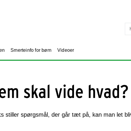
Skip til primært indhold
en
Smerteinfo for børn
Videoer
em skal vide hvad?
ks stiller spørgsmål, der går tæt på, kan man let bl