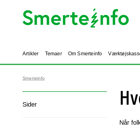
Artikler
Temaer
Om Smerteinfo
Værktøjskass
Smerteinfo
Hv
Sider
Når fol