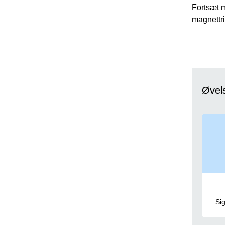
Fortsæt m
magnettr
Øvel
Si