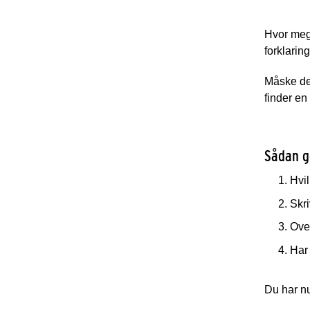
Hvor meg
forklarin
Måske den
finder en
Sådan g
Hvil
Skri
Over
Har 
Du har nu