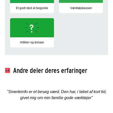
Et godt sted at begynde
Værktøjskassen
På forsiden har vi udvalgt temaer om smerter og de udfordring
I værktøjskassen har vi samlet go
Artikler og temaer
I temaer samler vi information om et bredere emne. I artikler fo
Andre deler deres erfaringer
"Smerteinfo er et besøg værd. Den har, i løbet af kort tid,
givet mig om min familie gode værktøjer"